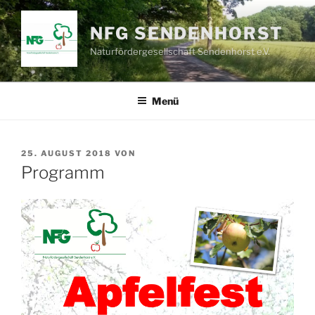
Zum
Inhalt
NFG SENDENHORST
springen
Naturfördergesellschaft Sendenhorst e.V.
Menü
VERÖFFENTLICHT
25. AUGUST 2018
VON
AM
Programm